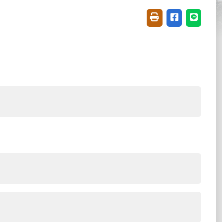
友善列印(開新視窗)
分享至臉書(開
分享至 L