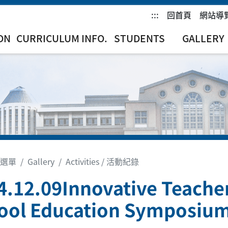
:::
回首頁
網站導
ON
CURRICULUM INFO.
STUDENTS
GALLERY
選單
Gallery
Activities / 活動紀錄
4.12.09Innovative Teacher
ool Education Symposiu