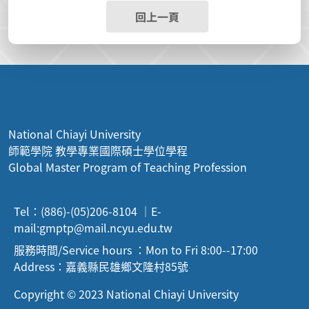
回上一頁
National Chiayi University
師範學院 教學專業國際碩士學位學程
Global Master Program of Teaching Profession
Tel：(886)-(05)206-8104 ｜E-
mail:
gmptp@mail.ncyu.edu.tw
服務時間/Service hours ：Mon to Fri 8:00--17:00
Address：嘉義縣民雄鄉文隆村85號
Copyright © 2023 National Chiayi University