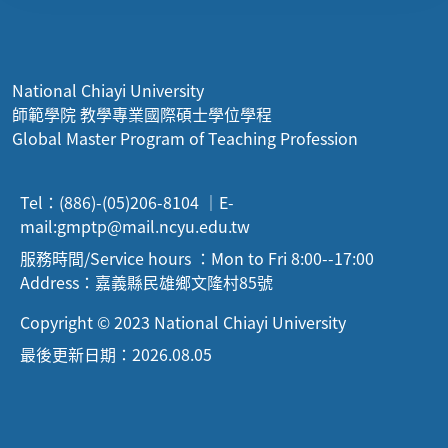
National Chiayi University
師範學院 教學專業國際碩士學位學程
Global Master Program of Teaching Profession
Tel：(886)-(05)206-8104 ｜E-
mail:
gmptp@mail.ncyu.edu.tw
服務時間/Service hours ：Mon to Fri 8:00--17:00
Address：嘉義縣民雄鄉文隆村85號
Copyright © 2023 National Chiayi University
最後更新日期：2026.08.05