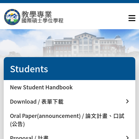
Students
New Student Handbook
Download / 表單下載
Oral Paper(announcement) / 論文計畫、口試
(公告)
Proposal / 計畫