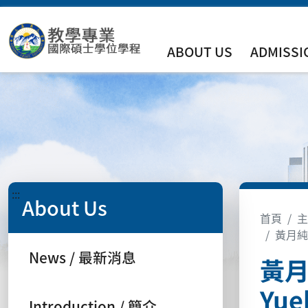
ABOUT US
ADMISSI
:::
About Us
首頁
主
黃月純 特
News / 最新消息
黃月純
Yue
Introduction / 簡介