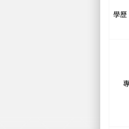
學歷 
專