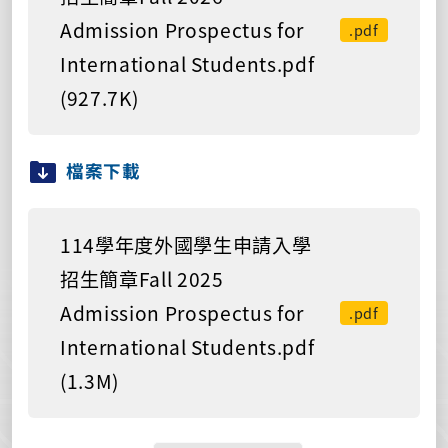
Admission Prospectus for
.pdf
International Students.pdf
(927.7K)
檔案下載
114學年度外國學生申請入學
招生簡章Fall 2025
Admission Prospectus for
.pdf
International Students.pdf
(1.3M)