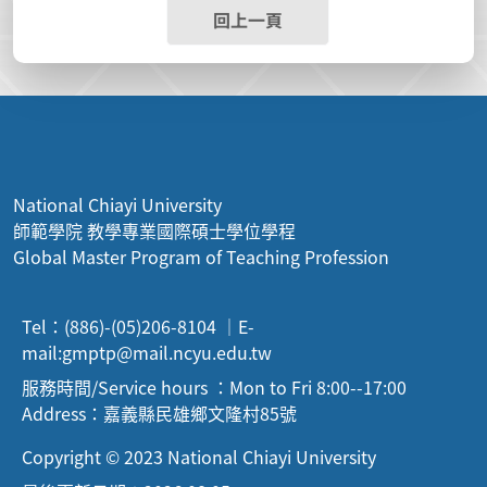
回上一頁
National Chiayi University
師範學院 教學專業國際碩士學位學程
Global Master Program of Teaching Profession
Tel：(886)-(05)206-8104 ｜E-
mail:
gmptp@mail.ncyu.edu.tw
服務時間/Service hours ：Mon to Fri 8:00--17:00
Address：嘉義縣民雄鄉文隆村85號
Copyright © 2023 National Chiayi University