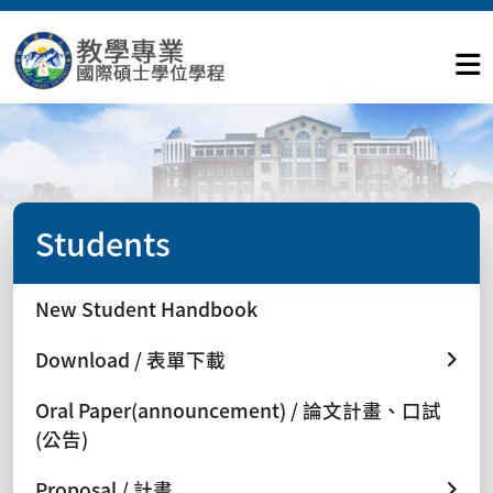
Students
New Student Handbook
Download / 表單下載
Oral Paper(announcement) / 論文計畫、口試
(公告)
Proposal / 計畫