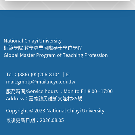
National Chiayi University
師範學院 教學專業國際碩士學位學程
Global Master Program of Teaching Profession
Tel：(886)-(05)206-8104 ｜E-
mail:
gmptp@mail.ncyu.edu.tw
服務時間/Service hours ：Mon to Fri 8:00--17:00
Address：嘉義縣民雄鄉文隆村85號
Copyright © 2023 National Chiayi University
最後更新日期：2026.08.05