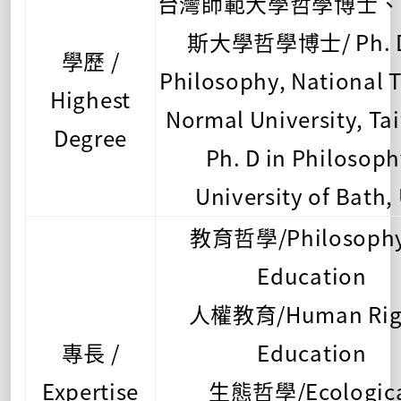
台灣師範大學哲學博士、
斯大學哲學博士/ Ph. D
學歷 /
Philosophy, National 
Highest
Normal University, Ta
Degree
Ph. D in Philosoph
University of Bath,
教育哲學/Philosophy
Education
人權教育/Human Rig
專長 /
Education
Expertise
生態哲學/Ecologic