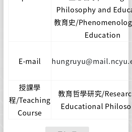
Philosophy and Educ
教育史/Phenomenolog
Education
E-mail
hungruyu@mail.ncyu.
授課學
教育哲學研究/Researc
程/Teaching
Educational Philos
Course