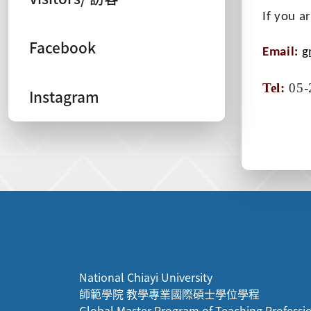
If you a
Facebook
Email:
g
Tel:
05-
Instagram
:::
National Chiayi University
師範學院 教學專業國際碩士學位學程
Global Master Program of Teaching Professi