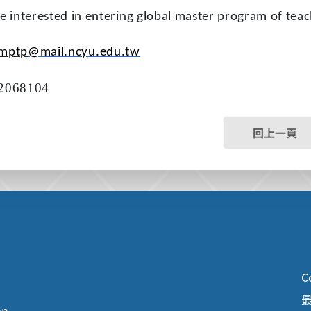
re interested in entering global master program of teac
mptp
@mail.ncyu.edu.tw
2068104
回上一頁
C
最
on