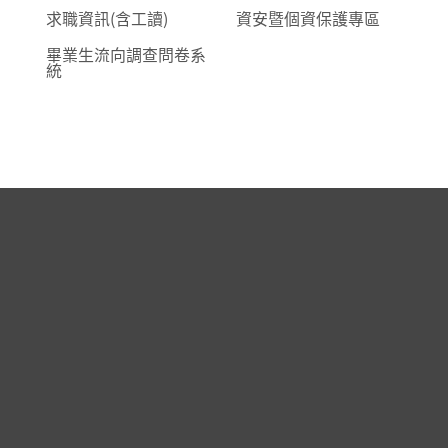
求職資訊(含工讀)
資安暨個資保護專區
畢業生流向調查問卷系
統