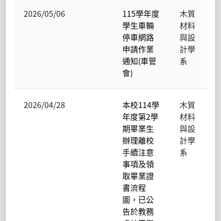
2026/05/06
115學年度
木質
學生車輛
材料
停車網路
與設
申請作業
計學
通知(車管
系
會)
2026/04/28
本校114學
木質
年度第2學
材料
期畢業生
與設
辦理離校
計學
手續注意
系
事項及領
取畢業證
書流程
圖，已公
告於教務