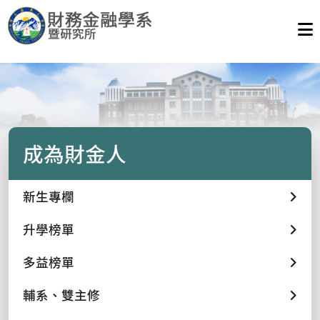
成為財金人
新生專欄
升學榜單
多益榜單
輔系、雙主修