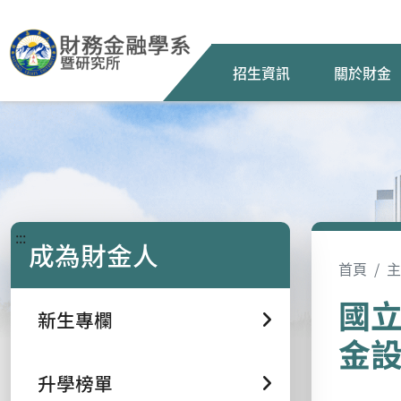
招生資訊
關於財金
:::
成為財金人
首頁
主
國
新生專欄
金
升學榜單