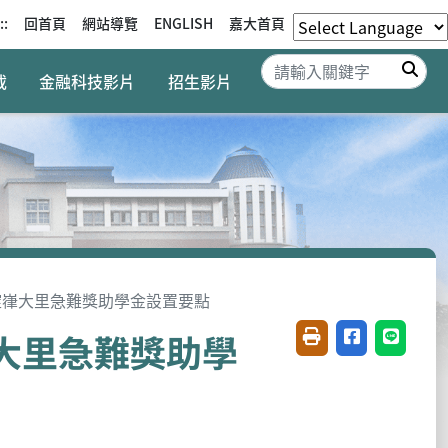
::
回首頁
網站導覽
ENGLISH
嘉大首頁
搜
載
金融科技影片
招生影片
錠嵂大里急難獎助學金設置要點
大里急難獎助學
友善列印(開新視窗)
分享至臉書(開
分享至 L