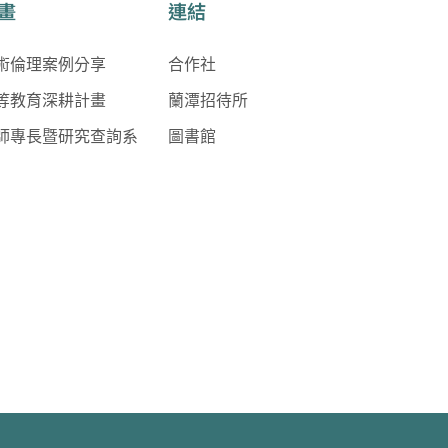
畫
連結
術倫理案例分享
合作社
等教育深耕計畫
蘭潭招待所
師專長暨研究查詢系
圖書館