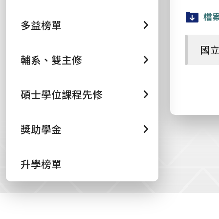
檔
多益榜單
國立
輔系、雙主修
碩士學位課程先修
獎助學金
升學榜單