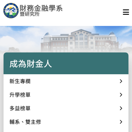
成為財金人
新生專欄
升學榜單
多益榜單
輔系、雙主修