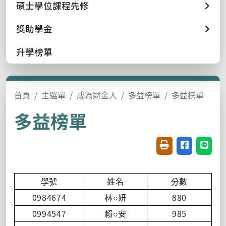
碩士學位課程先修
獎助學金
升學榜單
首頁
主選單
成為財金人
多益榜單
多益榜單
多益榜單
友善列印(開新視窗
分享至臉書(
分享至
學號
姓名
分數
0984674
880
林
○妍
0994547
985
賴
○安