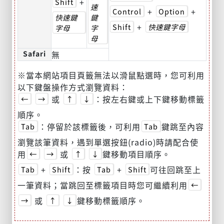
+
Shift
速
+
+
Control
Option
快速鍵
鍵
+
Shift
快速鍵字母
字母
字
母
Safari
無
※當本網站項目頁籤無法以滑鼠點選時，您可利用
以下鍵盤操作方式瀏覽資料：
或
：按左右鍵或上下鍵移動標籤
←
→
↑
↓
順序。
：停留於該標籤後，可利用
鍵跳至內容
Tab
Tab
瀏覽該筆資料，遇到單選按鈕(radio)時請配合使
用
或
鍵移動項目順序。
←
→
↑
↓
+
：按
+
可往回跳至上
Tab
Shift
Tab
Shift
一筆資料；當跳回至標籤項目時您可繼續利用
←
或
鍵移動標籤順序。
→
↑
↓