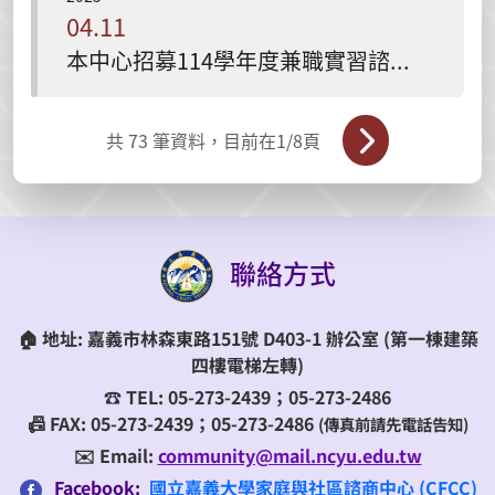
04.11
本中心招募114學年度兼職實習諮商心理師-錄取公告
共
73
筆資料，目前在
1
/8頁
聯絡方式
🏠
地址:
嘉義市林森東路151號 D403-1 辦公室
(第一棟建築
四樓電梯左轉)
☎️
TEL:
05-273-2439；05-273-2486
📠 FAX: 05-273-2439；05-273-2486
(傳真前請先電話告知)
✉️ Email:
community@mail.ncyu.edu.tw
Facebook:
國立嘉義大學家庭與社區諮商中心 (CFCC)