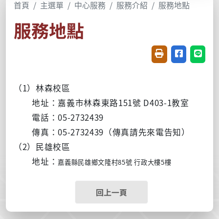
首頁
主選單
中心服務
服務介紹
服務地點
服務地點
友善列印(開新視窗
分享至臉書(
分享至
（1）林森校區
地址：嘉義市林森東路151號 D403-1教室
電話：05-2732439
傳真：05-2732439（傳真請先來電告知）
（2）民雄校區
地址：
85
行政大樓5樓
嘉義縣民雄鄉文隆村
號
回上一頁