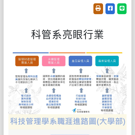
友善列印(開新視窗
分享至臉書(
分享至
科管系亮眼行業