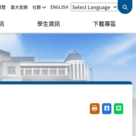
導覽
嘉大官網
社群
ENGLISH
訊
學生資訊
下載專區
友善列印(開新視窗)
分享至臉書(開
分享至 L