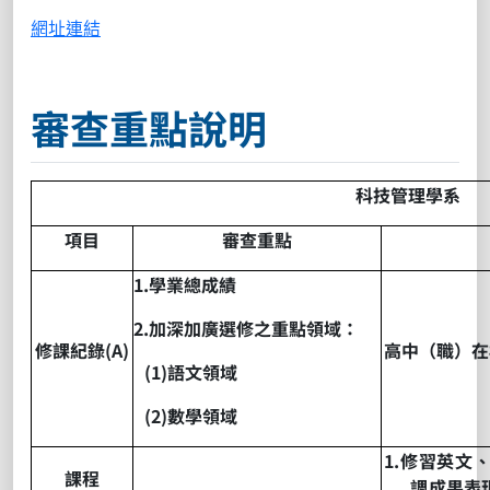
網址連結
審查重點說明
科技管理學系
項目
審查重點
1.
學業總成績
2.
加深加廣選修之重點領域：
修課紀錄
(A)
高中（職）在
(1)
語文領域
(2)
數學領域
1.
修習英文
課程
調成果表