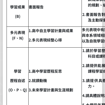
的規劃、
學習成果
書面報告
2.
書面報告
(B)
及主動探
多元表現中有
1.
高中自主學習計畫與成果
多元表現
與本系領域相
(F
、
N)
2.
多元表現綜整心得
以及自我學習
1.
請於學習
科目或課
2.
請提供能
學習
1.
高中學習歷程反思
課程學習
歷程自述
2.
就讀動機
3.
請提供具
力。
(O
、
P
、
Q)
3.
未來學習計畫與生涯規劃
4.
請具體說明
5.
大學四年