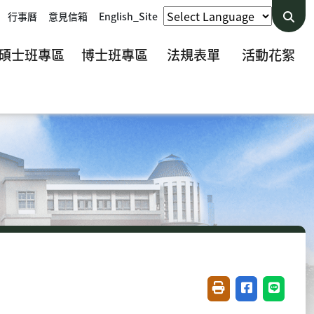
行事曆
意見信箱
English_Site
碩士班專區
博士班專區
法規表單
活動花絮
友善列印(開新視窗)
分享至臉書(開
分享至 L