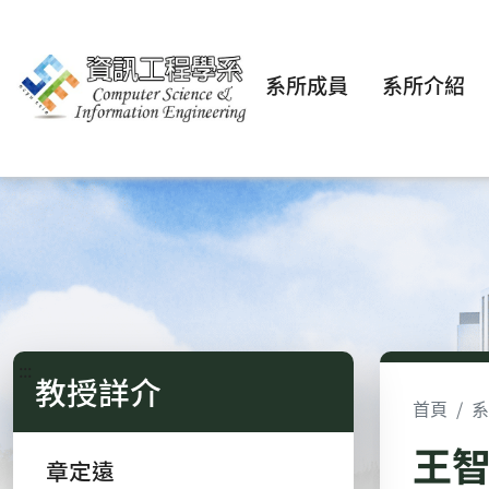
系所成員
系所介紹
:::
教授詳介
首頁
系
王
章定遠