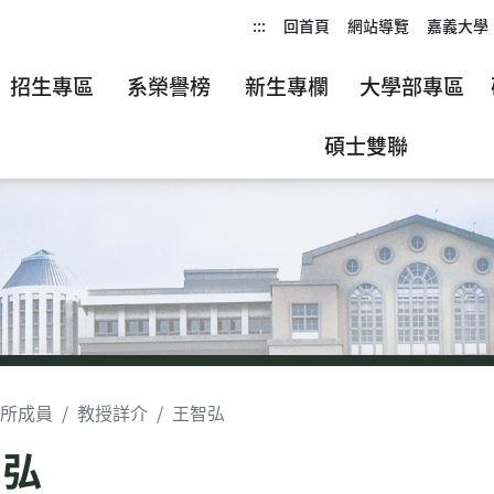
:::
回首頁
網站導覽
嘉義大學
招生專區
系榮譽榜
新生專欄
大學部專區
碩士雙聯
所成員
教授詳介
王智弘
智弘