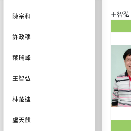
王智弘
陳宗和
許政穆
葉瑞峰
王智弘
林楚迪
盧天麒