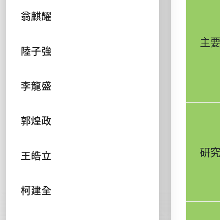
翁麒耀
主
陸子強
李龍盛
郭煌政
研
王皓立
柯建全