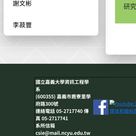
謝文彬
研
李菽豐
:::
國立嘉義大學資訊工程學
系
(600355) 嘉義市鹿寮里學
府路300號
連絡電話 05-2717740 傳
真 05-2717741
系所信箱
csie@mail.ncyu.edu.tw