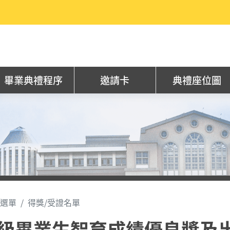
畢業典禮程序
邀請卡
典禮座位圖
選單
得獎/受證名單
5級畢業生智育成績優良獎及