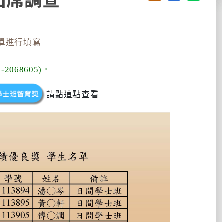
單進行填寫
68605)。
請點這點查看