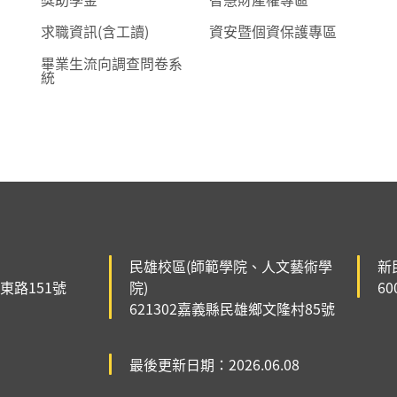
求職資訊(含工讀)
資安暨個資保護專區
畢業生流向調查問卷系
統
民雄校區(師範學院、人文藝術學
新
森東路151號
院)
6
621302嘉義縣民雄鄉文隆村85號
最後更新日期：2026.06.08