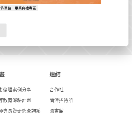
發佈單位
發佈單位：畢業典禮專區
畫
連結
術倫理案例分享
合作社
等教育深耕計畫
蘭潭招待所
師專長暨研究查詢系
圖書館