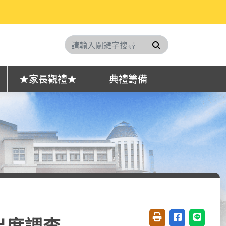
搜尋
★家長觀禮★
典禮籌備
出席調查
友善列印(開新視窗)
分享至臉書(開
分享至 L