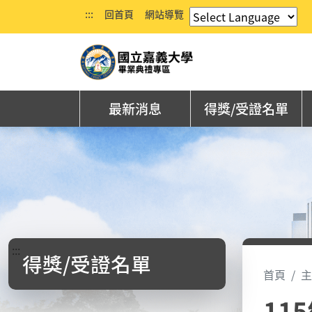
:::
回首頁
網站導覽
最新消息
得獎/受證名單
:::
得獎/受證名單
首頁
主
11