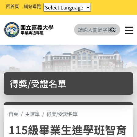
回首頁
網站導覽
搜尋
得獎/受證名單
首頁
主選單
得獎/受證名單
115級畢業生進學班智育