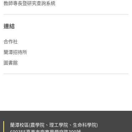
教師專長暨研究查詢系統
連結
合作社
蘭潭招待所
圖書館
蘭潭校區(農學院、理工學院、生命科學院)
600355嘉義市鹿寮里學府路300號