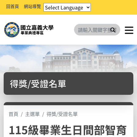
回首頁
網站導覽
搜尋
得獎/受證名單
首頁
主選單
得獎/受證名單
115級畢業生日間部智育