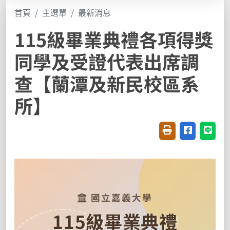
首頁
主選單
最新消息
115級畢業典禮各項得獎
同學及受證代表出席調
查【蘭潭及新民校區系
所】
友善列印(開新視窗
分享至臉書(
分享至
國立嘉義大學
115級畢業典禮