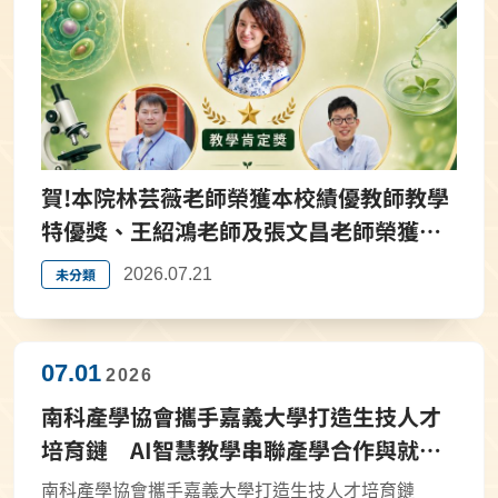
賀!本院林芸薇老師榮獲本校績優教師教學
特優獎、王紹鴻老師及張文昌老師榮獲教
學肯定獎，全院師生仝賀。
未分類
2026.07.21
07.01
2026
南科產學協會攜手嘉義大學打造生技人才
培育鏈 AI智慧教學串聯產學合作與就業
接軌
南科產學協會攜手嘉義大學打造生技人才培育鏈