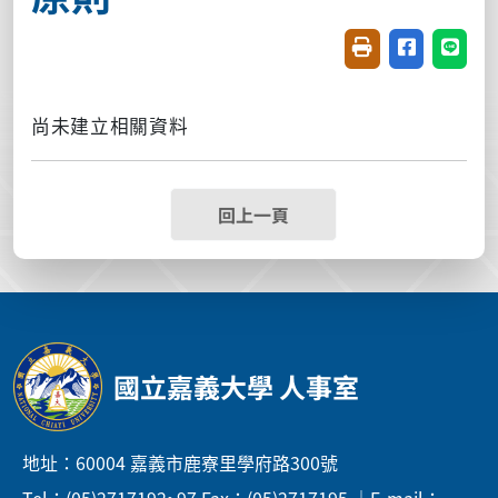
友善列印(開新視窗
分享至臉書(
分享至
尚未建立相關資料
回上一頁
國立嘉義大學 人事室
地址：60004 嘉義市鹿寮里學府路300號
Tel：(05)2717192~97 Fax：(05)2717195 ｜E-mail：