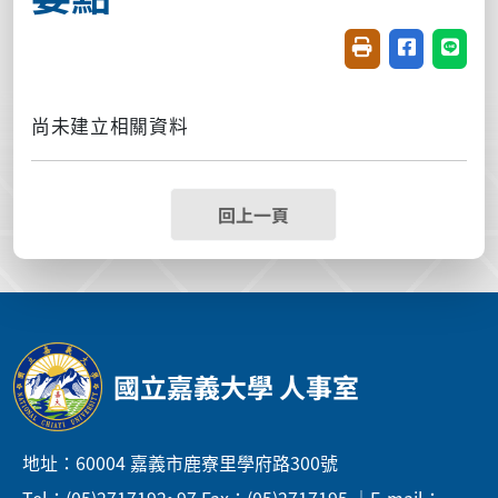
友善列印(開新視窗
分享至臉書(
分享至
尚未建立相關資料
回上一頁
國立嘉義大學 人事室
地址：60004 嘉義市鹿寮里學府路300號
Tel：(05)2717192~97 Fax：(05)2717195 ｜E-mail：