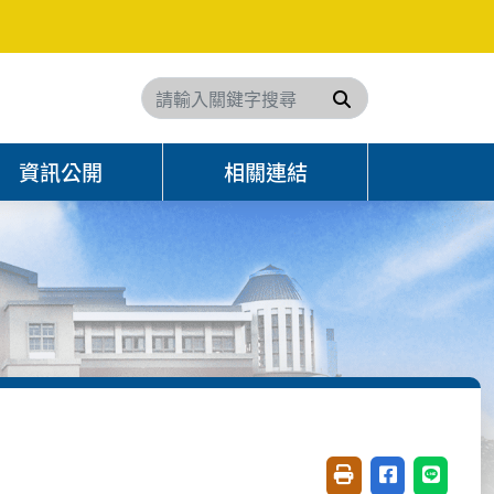
搜尋
資訊公開
相關連結
友善列印(開新視窗)
分享至臉書(開
分享至 L