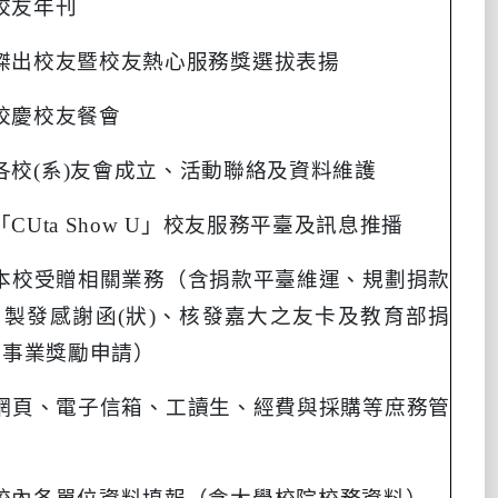
校友年刊
傑出校友暨校友熱心服務獎選拔表揚
校慶校友餐會
各校
(
系
)
友會成立、活動聯絡及資料維護
「
CUta Show U
」校友服務平臺及訊息推播
本校受贈相關業務（含捐款平臺維運、規劃捐款
、製發感謝函
(
狀
)
、核發嘉大之友卡及教育部捐
育事業獎勵申請）
網頁、電子信箱、工讀生、經費與採購等庶務管