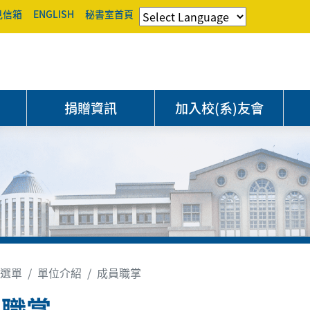
見信箱
ENGLISH
秘書室首頁
捐贈資訊
加入校(系)友會
選單
單位介紹
成員職掌
員職掌