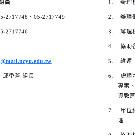
 組員
1.
辦理
05-2717748
、
05-2717749
2.
辦理
05-2717746
3.
辦理
：
4.
協助
0@mail.ncyu.edu.tw
5.
維運
：邱季芳 組長
6.
處理
專案
資教
7.
單位
理