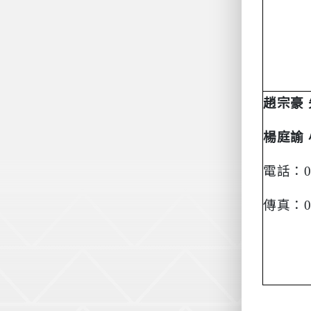
趙宗豪
楊庭諭
電話：
傳真：