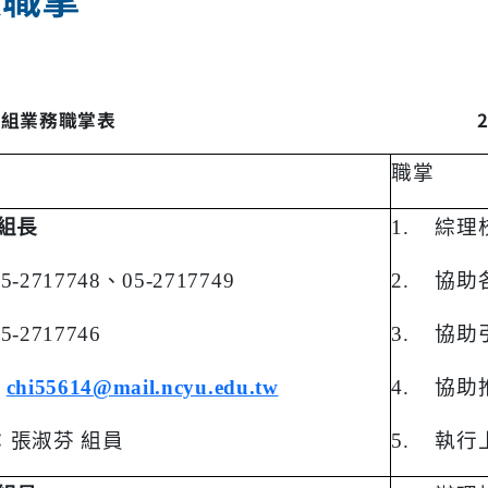
務組業務職掌表
職掌
 組長
1.
綜理
05-2717748
、
05-2717749
2.
協助
05-2717746
3.
協助
：
chi55614@mail.ncyu.edu.tw
4.
協助
：張淑芬 組員
5.
執行