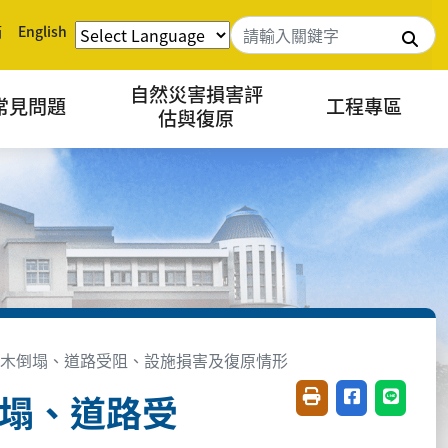
箱
English
搜
自然災害損害評
常見問題
工程專區
估與復原
區樹木倒塌、道路受阻、設施損害及復原情形
倒塌、道路受
友善列印(開新視窗)
分享至臉書(開
分享至 L