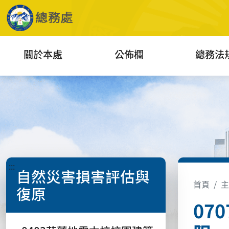
關於本處
公佈欄
總務法
:::
自然災害損害評估與
首頁
主
復原
07