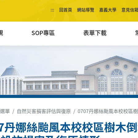
:::
回首頁
網站導覽
嘉義大學
意見信
規
SOP專區
表單下載
選單
自然災害損害評估與復原
0707丹娜絲颱風本校校
07丹娜絲颱風本校校區樹木