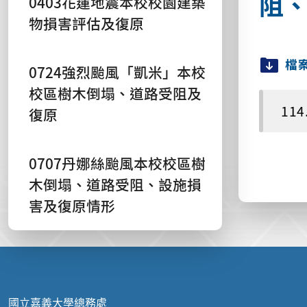
阻
0403花蓮地震本校校園建築
物損害評估及復原
檔
0724強烈颱風「凱米」本校
校區樹木倒塌、道路受阻及
114
復原
0707丹娜絲颱風本校校區樹
木倒塌、道路受阻、設施損
害及復原情形
:::
國立嘉義大學總務處