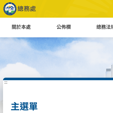
關於本處
公佈欄
總務法
:::
主選單