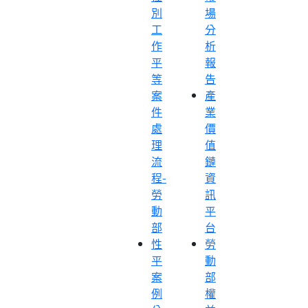
別
場
工
分
作
析
平
報
等
告
案
產
件
業
處
價
理
值
流
鏈
程-
資
勞
訊
動
平
部
台
性
勞
平
動
案
部
例
權