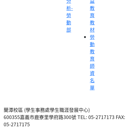
分
益
析-
教
勞
育
動
教
部
材
勞
動
教
育
師
資
名
單
蘭潭校區 (學生事務處學生職涯發展中心)
600355嘉義市鹿寮里學府路300號 TEL: 05-2717173 FAX:
05-2717175