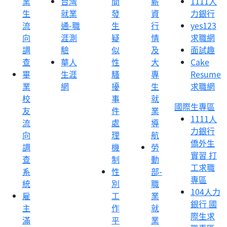
業
台灣
間
薪
1111人
生
就業
發
資
力銀行
流
通-職
生
行
yes123
向
涯測
疑
情
求職網
調
驗
似
及
面試趣
查
華人
性
大
Cake
畢
生涯
騷
專
Resume
業
網
擾
生
求職網
校
事
就
國際生專區
友
件
業
1111人
流
處
導
力銀行
向
理
航
僑外生
調
機
勞
實習 打
查
制
動
工求職
系
性
部-
專區
統
別
職
104人力
雇
工
業
銀行 國
主
作
就
際生求
滿
平
業