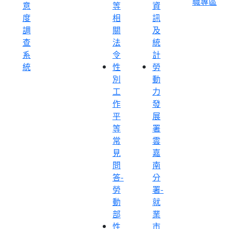
職專區
意
等
資
度
相
訊
調
關
及
查
法
統
系
令
計
統
性
勞
別
動
工
力
作
發
平
展
等
署
常
雲
見
嘉
問
南
答-
分
勞
署-
動
就
部
業
性
市