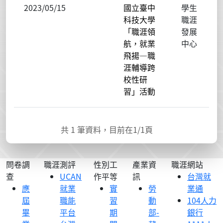
2023/05/15
國立臺中
學生
科技大學
職涯
「職涯領
發展
航，就業
中心
飛揚—職
涯輔導跨
校性研
習」活動
共
1
筆資料，目前在
1
/1頁
問卷調
職涯測評
性別工
產業資
職涯網站
查
UCAN
作平等
訊
台灣就
應
就業
實
勞
業通
屆
職能
習
動
104人力
畢
平台
期
部-
銀行