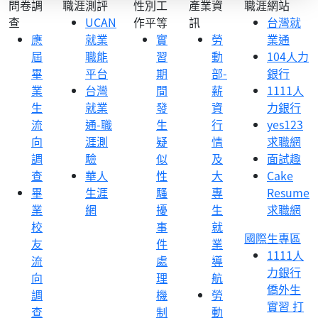
問卷調
職涯測評
性別工
產業資
職涯網站
查
UCAN
作平等
訊
台灣就
應
就業
實
勞
業通
屆
職能
習
動
104人力
畢
平台
期
部-
銀行
業
台灣
間
薪
1111人
生
就業
發
資
力銀行
流
通-職
生
行
yes123
向
涯測
疑
情
求職網
調
驗
似
及
面試趣
查
華人
性
大
Cake
畢
生涯
騷
專
Resume
業
網
擾
生
求職網
校
事
就
國際生專區
友
件
業
1111人
流
處
導
力銀行
向
理
航
僑外生
調
機
勞
實習 打
查
制
動