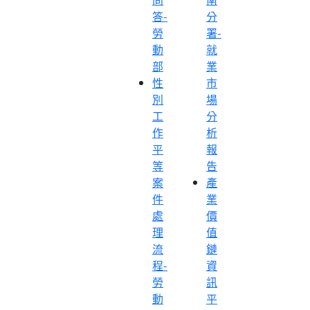
答-
分
勞
署-
動
就
部
業
性
市
別
場
工
分
作
析
平
報
等
告
案
產
件
業
處
價
理
值
流
鏈
程-
資
勞
訊
動
平