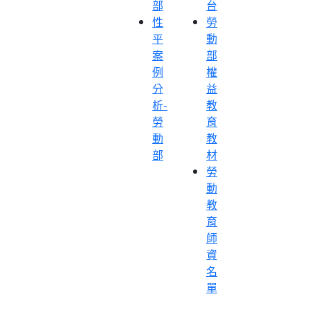
部
台
性
勞
平
動
案
部
例
權
分
益
析-
教
勞
育
動
教
部
材
勞
動
教
育
師
資
名
單