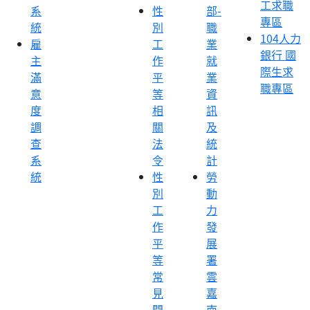
工求職
系
性
部-
專區
統
別
職
104人力
雇
工
業
銀行 國
主
作
就
際生求
滿
平
業
職專區
意
等
資
度
相
訊
調
關
及
查
法
統
系
令
計
統
性
勞
別
動
工
力
作
發
平
展
等
署
常
雲
見
嘉
問
南