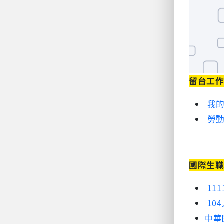
留台工
我
勞
國際生
11
104
中華