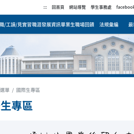
:::
回首頁
網站導覽
學生事務處
faceboo
職/工讀/見實習
職涯發展資訊
畢業生職場回饋
法規彙編
最
選單
國際生專區
際生專區