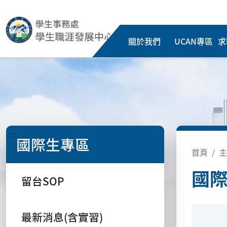
關於我們
UCAN專區
求
:::
國際生專區
首頁
主
國
留台SOP
最新消息(含實習)