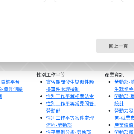
回上一頁
性別工作平等
產業資訊
業職能平台
實習期間發生疑似性騷
勞動部-
通-職涯測驗
擾事件處理機制
生就業導
網
性別工作平等相關法令
勞動部-
性別工作平等常見問答-
統計
勞動部
勞動力發
性別工作平等案件處理
署-就業
流程-勞動部
產業價值
性平案例分析-勞動部
勞動部權