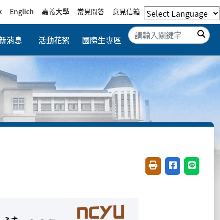
k
Englich
嘉義大學
常見問答
意見信箱
搜
新消息
活動花絮
國際生專區
友善列印(開新視窗)
分享至臉書(開
分享至 L