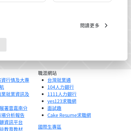
閱讀更多
職涯網站
薪資行情及大專
台灣就業通
航
104人力銀行
職業就業資訊及
1111人力銀行
yes123求職網
展署雲嘉南分
面試趣
市場分析報告
Cake Resume求職網
鏈資訊平台
國際生專區
益教育教材