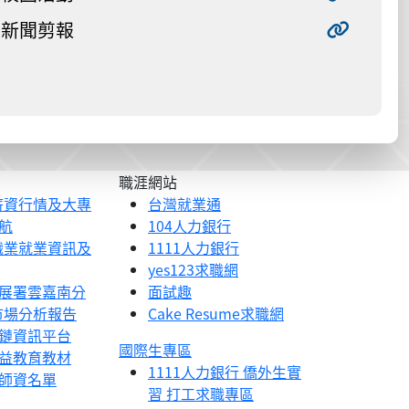
新聞剪報
職涯網站
薪資行情及大專
台灣就業通
航
104人力銀行
職業就業資訊及
1111人力銀行
yes123求職網
展署雲嘉南分
面試趣
市場分析報告
Cake Resume求職網
鏈資訊平台
國際生專區
益教育教材
1111人力銀行 僑外生實
師資名單
習 打工求職專區