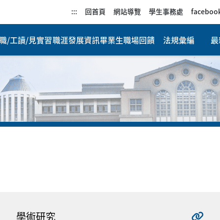
:::
回首頁
網站導覽
學生事務處
faceboo
職/工讀/見實習
職涯發展資訊
畢業生職場回饋
法規彙編
最
學術研究