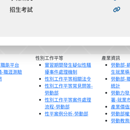
招生考試
性別工作平等
產業資訊
業職能平台
實習期間發生疑似性騷
勞動部-
通-職涯測驗
擾事件處理機制
生就業導
網
性別工作平等相關法令
勞動部-
性別工作平等常見問答-
統計
勞動部
勞動力發
性別工作平等案件處理
署-就業
流程-勞動部
產業價值
性平案例分析-勞動部
勞動部權
勞動教育