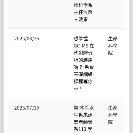
物科學系
主任候選
人啟事
2025/08/25
想掌握
生命
GC-MS 在
科學
代謝體分
院
析的應用
嗎？ 免費
基礎訓練
課程等你
來！
2025/07/15
賀!本院水
生命
生系朱建
科學
宏老師榮
院
獲113 學