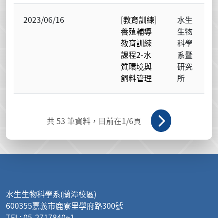
2023/06/16
[教育訓練]
水生
養殖輔導
生物
教育訓練
科學
課程2-水
系暨
質環境與
研究
飼料管理
所
共
53
筆資料，目前在
1
/6頁
:::
水生生物科學系(蘭潭校區)
600355嘉義市鹿寮里學府路300號
TEL: 05-2717840~1