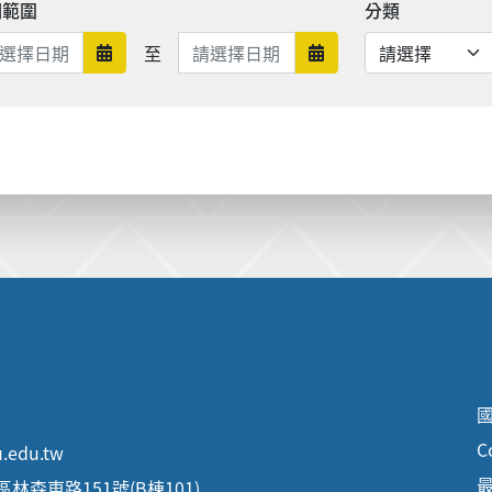
期範圍
分類
日期範圍結束
至
日期範圍開始
日期範圍結束
C
.edu.tw
最
區林森東路151號(B棟101)