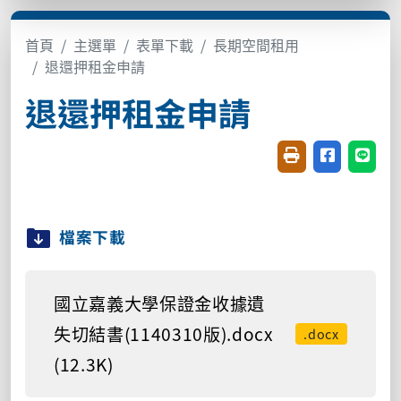
首頁
主選單
表單下載
長期空間租用
退還押租金申請
退還押租金申請
友善列印(開新視窗
分享至臉書(
分享至
檔案下載
國立嘉義大學保證金收據遺
失切結書(1140310版).docx
.docx
(12.3K)