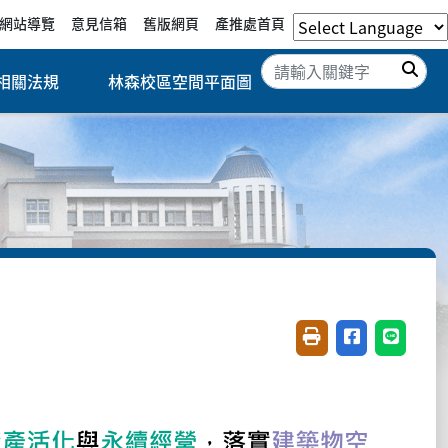
網站導覽
意見信箱
舊版網頁
產推處首頁
搜
相關法規
林森校區空間平面圖
友善列印(開新視窗)
分享至臉書(開
分享至 L