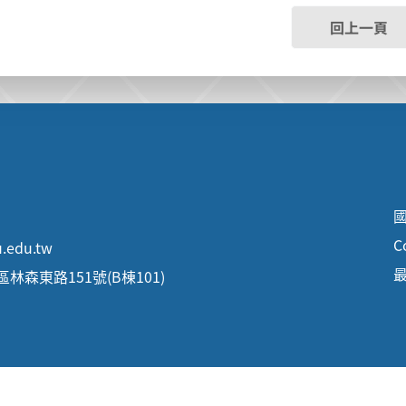
回上一頁
C
.edu.tw
最
區林森東路151號(B棟101)