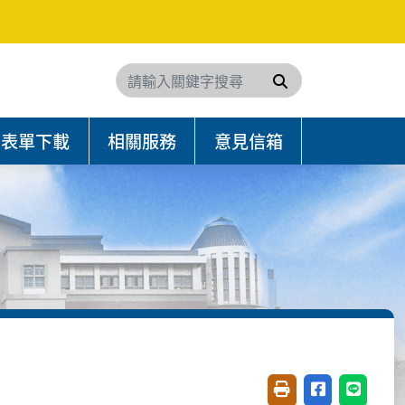
搜尋
表單下載
相關服務
意見信箱
友善列印(開新視窗)
分享至臉書(開
分享至 L