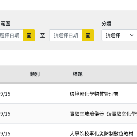
期範圍
分類
日期範圍結束
至
日期範圍開始
日期範圍結束
類別
標題
09/15
環境部化學物質管理署
09/15
實驗室玻璃儀器《#實驗室化學
09/15
大專院校毒化災防制數位教材