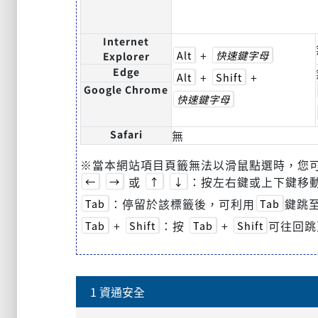
Internet
+
Alt
快速鍵字母
Explorer
Edge
+
+
Alt
Shift
Google Chrome
快速鍵字母
Safari
無
※當本網站項目頁籤無法以滑鼠點選時，您
或
：按左右鍵或上下鍵移
←
→
↑
↓
：停留於該標籤後，可利用
鍵跳至
Tab
Tab
+
：按
+
可往回跳
Tab
Shift
Tab
Shift
1 資通安全