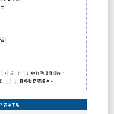
母
字母
或
鍵移動項目順序。
→
↑
↓
或
鍵移動標籤順序。
↑
↓
3 表單下載