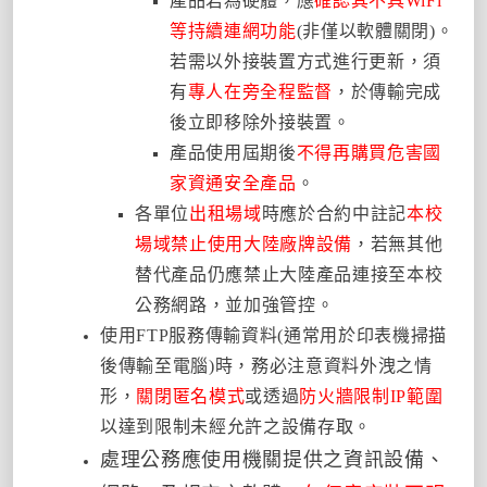
產品若為硬體，應
確認其不具WiFi
等持續連網功能
(非僅以軟體關閉)。
若需以外接裝置方式進行更新，須
有
專人在旁全程監督
，於傳輸完成
後立即移除外接裝置。
產品使用屆期後
不得再購買危害國
家資通安全產品
。
各單位
出租場域
時應於合約中註記
本校
場域禁止使用大陸廠牌設備
，若無其他
替代產品仍應禁止大陸產品連接至本校
公務網路，並加強管控。
使用FTP服務傳輸資料(通常用於印表機掃描
後傳輸至電腦)時，務必注意資料外洩之情
形，
關閉匿名模式
或透過
防火牆限制IP範圍
以達到限制未經允許之設備存取。
處理公務應使用機關提供之資訊設備、