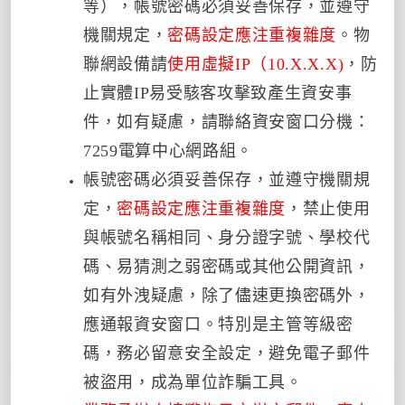
等）
，
帳號密碼必須妥善保存，並遵守
機關規定，
密碼設定應注重複雜度
。
物
聯網設備請
使用虛擬
IP
（
10.X.X.X)
，防
止實體
IP
易受駭客攻擊致產生資安事
件，如有疑慮，請聯絡資安窗口分機：
7259
電算中心網路組。
帳號密碼必須妥善保存，並遵守機關規
定，
密碼設定應注重複雜度
，禁止使用
與帳號名稱相同、身分證字號、學校代
碼、易猜測之弱密碼或其他公開資訊，
如有外洩疑慮，除了儘速更換密碼外，
應通報資安窗口。特別是主管等級密
碼，務必留意安全設定，避免電子郵件
被盜用，成為單位詐騙工具。