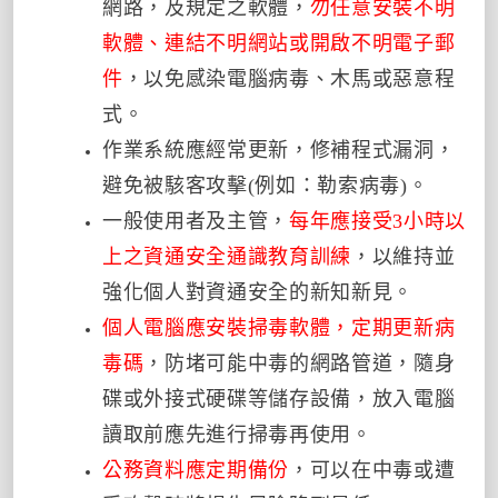
網路，及規定之軟體，
勿任意安裝不明
軟體、連結不明網站或開啟不明電子郵
件
，以免感染電腦病毒、木馬或惡意程
式。
作業系統應經常更新，修補程式漏洞，
避免被駭客攻擊
(
例如：勒索病毒
)
。
一般使用者及主管，
每年應接受
3
小時以
上之資通安全通識教育訓練
，以維持並
強化個人對資通安全的新知新見。
個人電腦應安裝掃毒軟體，定期更新病
毒碼
，防堵可能中毒的網路管道，隨身
碟或外接式硬碟等儲存設備，放入電腦
讀取前應先進行掃毒再使用。
公務資料應定期備份
，可以在中毒或遭