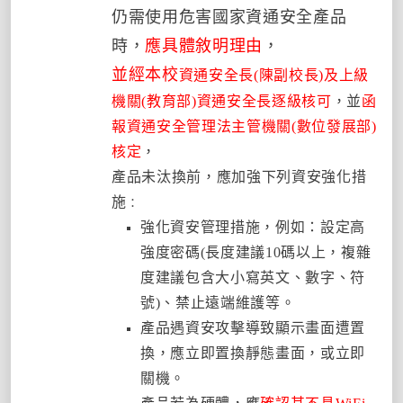
仍需使用危害國家資通安全產品
時，
應具體敘明理由
，
並經本校
資通安全長(陳副校長)及上級
機關(教育部)資通安全長逐級核可
，並
函
報資通安全管理法主管機關(數位發展部)
核定
，
產品未汰換前，應加強下列資安強化措
施
：
強化資安管理措施，例如：設定高
強度密碼(長度建議10碼以上，複雜
度建議包含大小寫英文、數字、符
號)、禁止遠端維護等。
產品遇資安攻擊導致顯示畫面遭置
換，應立即置換靜態畫面，或立即
關機。