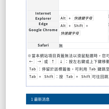
Internet
+
Alt
快速鍵字母
Explorer
Edge
+
+
Alt
Shift
Google Chrome
快速鍵字母
Safari
無
※當本網站項目頁籤無法以滑鼠點選時，您
或
：按左右鍵或上下鍵移
←
→
↑
↓
：停留於該標籤後，可利用
鍵跳至
Tab
Tab
+
：按
+
可往回跳
Tab
Shift
Tab
Shift
1 最新消息