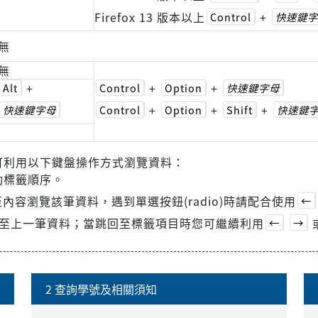
Firefox 13 版本以上
+
Control
快速鍵字
無
無
+
+
+
Alt
Control
Option
快速鍵字母
+
+
+
快速鍵字母
Control
Option
Shift
快速鍵
可利用以下鍵盤操作方式瀏覽資料：
動標籤順序。
內容瀏覽該筆資料，遇到單選按鈕(radio)時請配合使用
←
至上一筆資料；當跳回至標籤項目時您可繼續利用
←
→
2 查詢學號及相關須知