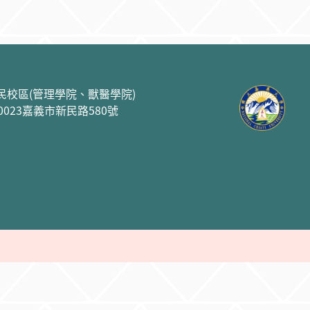
民校區(管理學院、獸醫學院)
00023嘉義市新民路580號