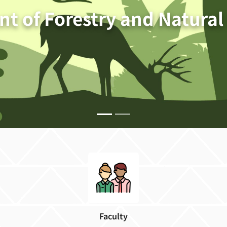
t of Forestry and Natural
Faculty