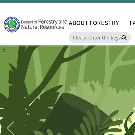
ABOUT FORESTRY
F
Sea
:::
Last