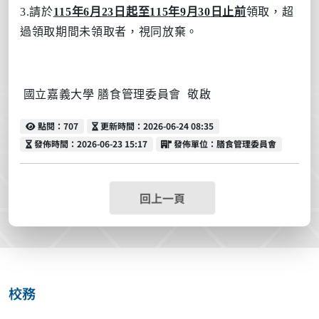
3.
請於
115
年
6
月
23
日起至
115
年
9
月
30
日止前
領取，超
過領取期間未領取者，視同放棄。
國立嘉義大學 膳食管理委員會
敬啟
點閱
更新時間
點閱：707
更新時間：2026-06-24 08:35
發佈時間
發佈單位
發佈時間：2026-06-23 15:17
發佈單位：膳食管理委員會
回上一頁
校務