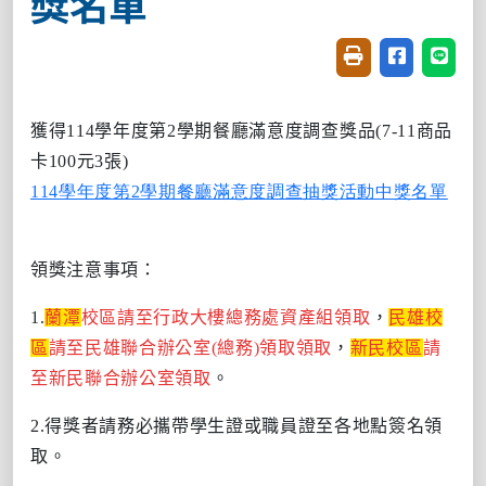
獎名單
友善列印(開新視窗
分享至臉書(
分享至
獲得
114
學年度第
2
學期餐廳滿意度調查獎品
(
7-11
商品
卡
100
元
3
張
)
114學年度第2學期餐廳滿意度調查抽獎活動中獎名單
領獎注意事項：
1.
蘭潭
校區請至
行政大樓總務處資產組領取
，
民雄校
區
請至民雄聯合辦公室(總務)領取領取
，
新民校區
請
至新民聯合辦公室領取
。
2.
得獎者請務必攜帶學生證或職員證至各地點簽名領
取。