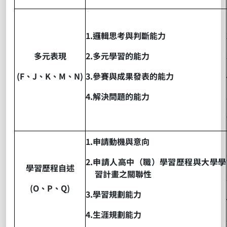
1.
邏輯思考與判斷能力
多元表現
2.
多元學習的能力
(F
、
J
、
K
、
M
、
N)
3.
參賽與成果發表的能力
4.
解決問題的能力
1.
申請動機與意向
2.
申請人高中（職）學習歷程與大學學
學習歷程自述
習計畫之關聯性
(O
、
P
、
Q)
3.
學習規劃能力
4.
生涯規劃能力