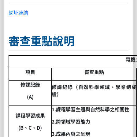
網址連結
審查重點說明
電機
項目
審查重點
修課紀錄
修課紀錄（自然科學領域、學業總成
績）
(A)
1.
課程學習主題與自然科學之相關性
課程學習成果
2.
跨領域學習能力
(B
、
C
、
D)
3.
成果內容之呈現