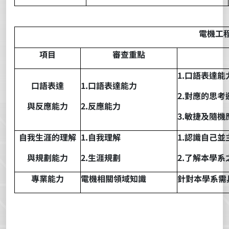
電機工程
項目
審查重點
1.
口語表達能
口語表達
1.
口語表達能力
2.
對應的思考
與反應能力
2.
反應能力
3.
敏捷及隨機
自我生涯
的理解
1.
自我理解
1.
認識自己並
與規劃能力
2.
生涯規劃
2.
了解本學系
專業能力
電機相關領域知識
針對本學系需