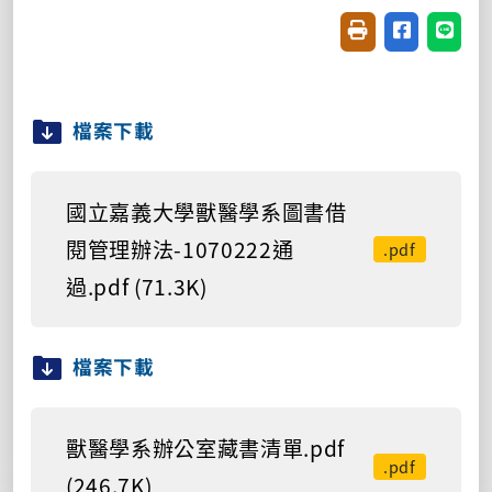
友善列印(開新視窗
分享至臉書(
分享至
檔案下載
國立嘉義大學獸醫學系圖書借
閱管理辦法-1070222通
.pdf
過.pdf (71.3K)
檔案下載
獸醫學系辦公室藏書清單.pdf
.pdf
(246.7K)