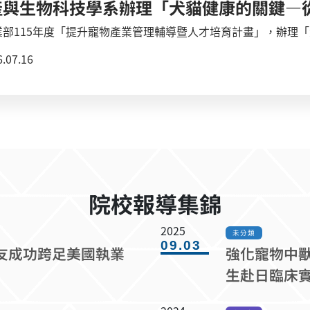
業部115年度「提升寵物產業管理輔導暨人才培育計畫」，辦理
傳疾病及基因篩檢方法，落實負
.07.16
品種健康與動物福祉，亦歡迎對相關議題有興趣之一般民眾及學生報名參加。 課
8月19日（星期三）10:00-17:00 。 地點：三民家商。 （二
認證6小時。 本課程採線上報名，擬參加者請於115年
報名表單：https://ithu.tw/xPafn，相關資訊洽詢請加 LINE
院校報導集錦
2025
未分類
09.03
友成功跨足美國執業
強化寵物中獸
生赴日臨床