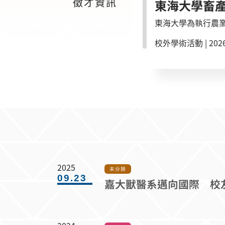
徵才資訊
東海大學為執行農
寵物業者教育訓練課程。 本課程旨在協助寵物繁殖業者建立遺傳育種基礎知識，了解品種常見遺
校外學術活動
|
2026
責任繁殖觀念，提升犬貓
雄場： 時間：115年
9:30-16:30。 地點：東海大學。 本課程提供特定寵物業專任人員訓練時數
8月5日前完成報名；線上
2025
未分類
09.23
嘉大獸醫系邁向國際 校