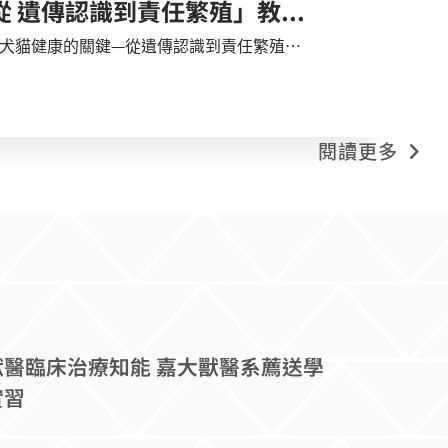
東海大學畜產與生物科技學系辦理「犬貓健康的關鍵—從 遺傳認識到責任繁殖」教育訓練課程
「犬貓健康的關鍵—從遺傳認識到責任繁殖」
程資訊如下： （一）高
）臺中場： 時間：115年8月21日（星期五）
閱讀更多
：@821mziic。
醫臨床治療知能 嘉大獸醫系薦送學
實習