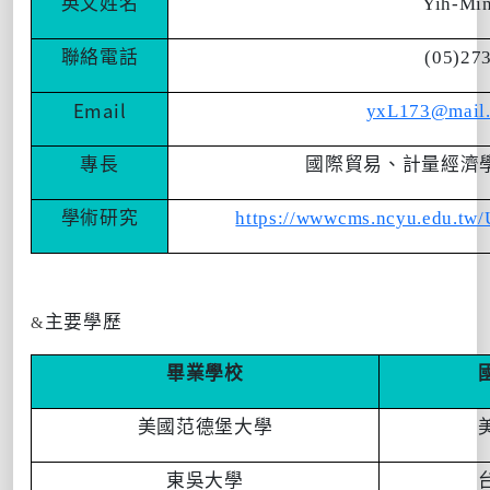
英文姓名
Yih-Min
聯絡電話
(05)27
Email
yxL173@mail.
專長
國際貿易
、
計量經濟
學術研究
https://wwwcms.ncyu.edu.tw
主要學歷
&
畢業學校
美國范德堡大學
東吳大學