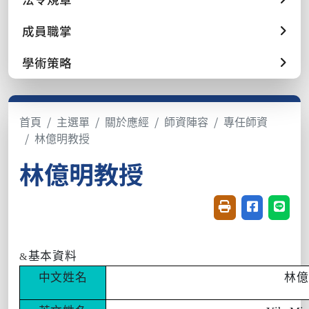
成員職掌
學術策略
首頁
主選單
關於應經
師資陣容
專任師資
林億明教授
林億明教授
友善列印(開新視窗
分享至臉書(
分享至
基本資料
&
中文姓名
林億